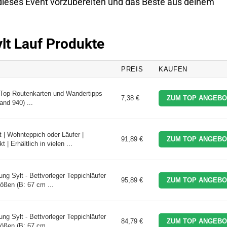
dieses Event vorzubereiten und das Beste aus deinem
ylt Lauf Produkte
PREIS
KAUFEN
t Top-Routenkarten und Wandertipps
7,38 €
ZUM TOP ANGEBO
nd 940) ...
t | Wohnteppich oder Läufer |
91,89 €
ZUM TOP ANGEBO
| Erhältlich in vielen ...
ung Sylt - Bettvorleger Teppichläufer
95,89 €
ZUM TOP ANGEBO
Größen (B: 67 cm ...
ung Sylt - Bettvorleger Teppichläufer
84,79 €
ZUM TOP ANGEBO
Größen (B: 67 cm ...