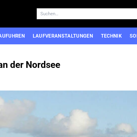
Suchen
nach:
AUFUHREN
LAUFVERANSTALTUNGEN
TECHNIK
SO
 an der Nordsee