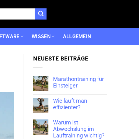
FTWARE
WISSEN
ALLGEMEIN
NEUESTE BEITRÄGE
Marathontraining für
Einsteiger
Wie läuft man
effizienter?
Warum ist
Abwechslung im
Lauftraining wichtig?