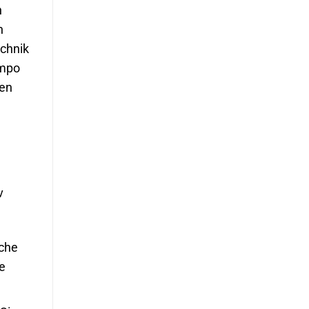
n
n
echnik
empo
len
v
iche
ie