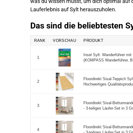
was du wissen musst, um dich optimal auf 
Lauferlebnis auf Sylt herauszuholen.
Das sind die beliebtesten S
RANK
VORSCHAU
PRODUKT
Insel Sylt: Wanderführer mi
1
(KOMPASS Wanderführer, Ba
Floordirekt Sisal-Teppich Syl
2
Hochwertiges Qualitätsprodukt 
Floordirekt Sisal-Bettumrand
3
- 3-teiliges Läufer-Set in 3 
Floordirekt Sisal-Bettumrand
4
- 3-teiliges Läufer-Set in 3 