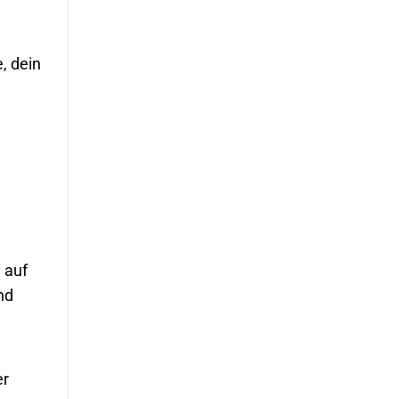
, dein
 auf
nd
er