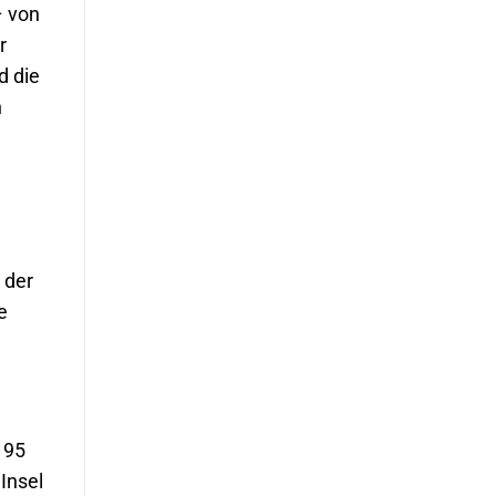
– von
r
d die
n
 der
e
195
 Insel