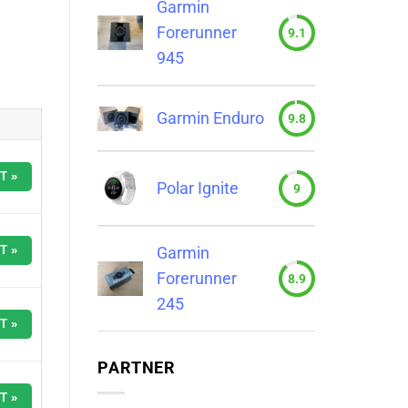
Garmin
Forerunner
9.1
945
Garmin Enduro
9.8
T »
Polar Ignite
9
T »
Garmin
Forerunner
8.9
245
T »
PARTNER
T »