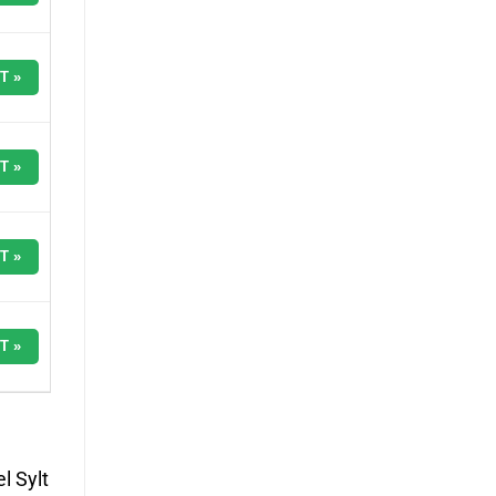
T »
T »
T »
T »
l Sylt