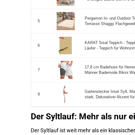
Pergamon In- und Outdoor 
5
Terrasse Shaggy Flachgewebe
KARAT Sisal Teppich - Teppic
6
Läufer - Teppich für Wohnzim
17,8 cm Badehose für Herre
7
Männer Bademode Bikini Was
Gartenstecker Insel Sylt, M
8
stark, Dekorativer Akzent fü
Der Syltlauf: Mehr als nur 
Der Syltlauf ist weit mehr als ein klassischer