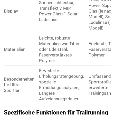
Sonnenlichtlesbar,
Power Sapphi
Transflektiv, MIP,
Display
Glas (je nach
Power Glass™ Solar-
Modell), Solar
Ladelinse
Ladelinse (je
Modell)
Leichte, robuste
Materialien wie Titan
Edelstahl, Tit
Materialien
oder Edelstahl,
Faserverstär
Faserverstärktes
Polymer
Polymer
Erweiterte
Erholungsratengebung,
Umfassende
Besonderheiten
spezielle
Sportprofile,
für Ultra-
Ermüdungsanalysen,
erweiterte
Sportler
Längere
Trainingsanal
Aufzeichnungsdauer
Spezifische Funktionen für Trailrunning