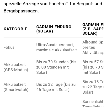
spezielle Anzeige von PacePro™ für Bergauf- und
Bergabpassagen.
GARMIN FEN
GARMIN ENDURO
KATEGORIE
(Z.B. SAPP
(SOLAR)
SOLAR)
Allround-Spor
Ultra-Ausdauersport,
Fokus
breites
maximale Akkulaufzeit
Aktivitätssp
Bis zu 70 Stunden (bis
Bis zu 57 Stu
Akkulaufzeit
zu 80 Stunden mit
(bis zu 73 St
(GPS-Modus)
Solar)
mit Solar)
Bis zu 18 Tag
Akkulaufzeit
Bis zu 32 Tage (bis zu
zu 22 Tage mi
(Smartwatch)
46 Tage mit Solar)
Solar)
Sonnenlichtle
Transflektiv, 