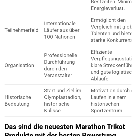
Bestzeiten. Minimie
Energieverlust.
Ermöglicht den
Internationale
Vergleich mit globa
Teilnehmerfeld
Läufer aus über
Talenten und bietet
100 Nationen
starke Konkurrenz.
Effiziente
Professionelle
Verpflegungsstatio
Durchführung
Organisation
klare Streckenführ
durch den
und gute logistisch
Veranstalter
Abläufe.
Start und Ziel im
Motivation durch d
Historische
Olympiastadion,
Laufen in einem
Bedeutung
historische
historischen
Kulisse
Sportzentrum.
Das sind die neuesten Marathon Trikot
Produkte mit der besten Bewertung