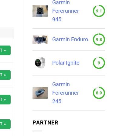
Garmin
Forerunner
9.1
945
Garmin Enduro
9.8
T »
Polar Ignite
9
T »
Garmin
Forerunner
8.9
T »
245
PARTNER
T »