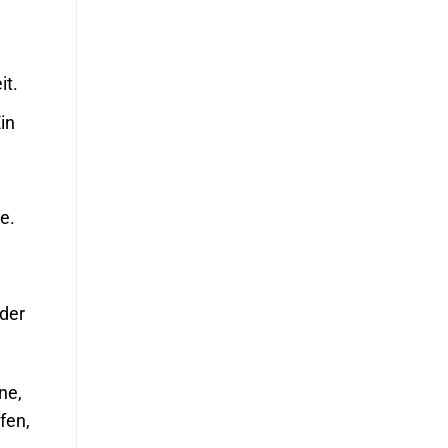
it.
in
e.
der
ne,
fen,