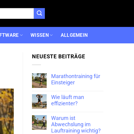
FTWARE
WISSEN
ALLGEMEIN
NEUESTE BEITRÄGE
Marathontraining für
Einsteiger
Wie läuft man
effizienter?
Warum ist
Abwechslung im
Lauftraining wichtig?