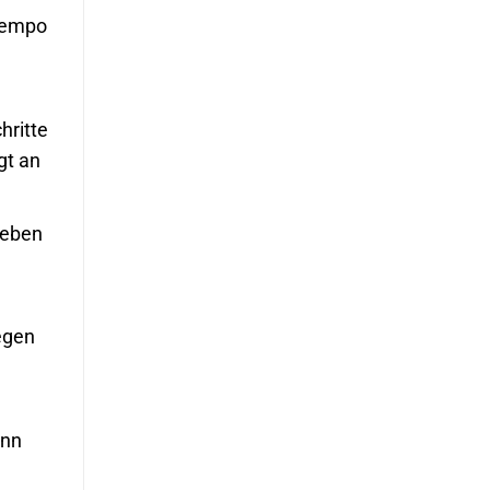
 Tempo
hritte
gt an
Leben
egen
enn