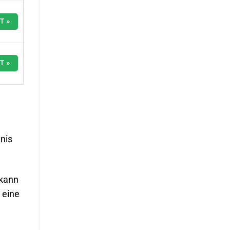
T »
T »
dnis
 kann
 eine