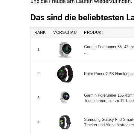
und die Freude am Laufen wiederzufinden.
Das sind die beliebtesten 
RANK
VORSCHAU
PRODUKT
Garmin Forerunner 55, 42 m
1
...
Polar Pacer GPS Hardloophor
2
Garmin Forerunner 165 43m
3
Touchscreen, bis zu 11 Tage 
Samsung Galaxy Fit3 Smartw
4
Tracker und Aktivitätstracker