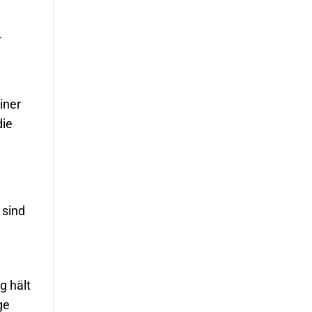
.
iner
die
 sind
g hält
ge