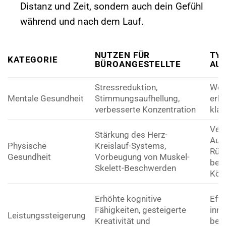
Distanz und Zeit, sondern auch dein Gefühl
während und nach dem Lauf.
NUTZEN FÜR
TY
KATEGORIE
BÜROANGESTELLTE
AU
Stressreduktion,
Weni
Mentale Gesundheit
Stimmungsaufhellung,
erhö
verbesserte Konzentration
klar
Ver
Stärkung des Herz-
Aus
Physische
Kreislauf-Systems,
Rüc
Gesundheit
Vorbeugung von Muskel-
bes
Skelett-Beschwerden
Kör
Erhöhte kognitive
Effe
Fähigkeiten, gesteigerte
inno
Leistungssteigerung
Kreativität und
bes