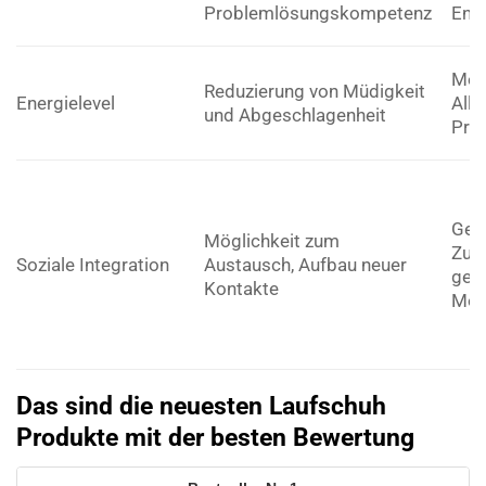
Problemlösungskompetenz
Ent
Mehr
Reduzierung von Müdigkeit
Energielevel
Allt
und Abgeschlagenheit
Prod
Gefü
Möglichkeit zum
Zuge
Soziale Integration
Austausch, Aufbau neuer
gem
Kontakte
Mot
Das sind die neuesten Laufschuh
Produkte mit der besten Bewertung