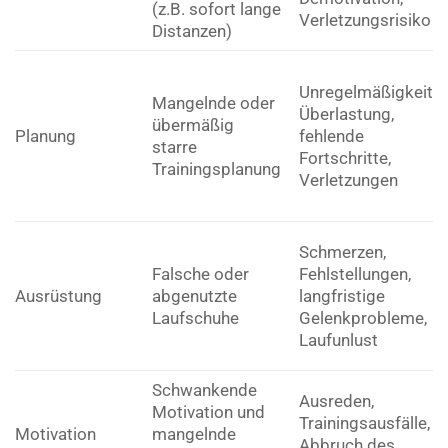
(z.B. sofort lange
Verletzungsrisiko
Distanzen)
Unregelmäßigkeit,
Mangelnde oder
Überlastung,
übermäßig
Planung
fehlende
starre
Fortschritte,
Trainingsplanung
Verletzungen
Schmerzen,
Falsche oder
Fehlstellungen,
Ausrüstung
abgenutzte
langfristige
Laufschuhe
Gelenkprobleme,
Laufunlust
Schwankende
Ausreden,
Motivation und
Trainingsausfälle,
Motivation
mangelnde
Abbruch des