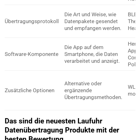
Die Art und Weise, wie
BLE-P
Übertragungsprotokoll
Datenpakete gesendet
Ther
und empfangen werden.
Heart
Herst
Die App auf dem
Apps
Software-Komponente
Smartphone, die Daten
Conn
verarbeitet und anzeigt.
Polar
Alternative oder
WLAN
Zusätzliche Optionen
ergänzende
mode
Übertragungsmethoden.
Das sind die neuesten Laufuhr
Datenübertragung Produkte mit der
besten Bewertung