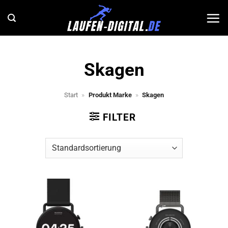
Zum
Inhalt
springen
Skagen
Start
»
Produkt Marke
»
Skagen
FILTER