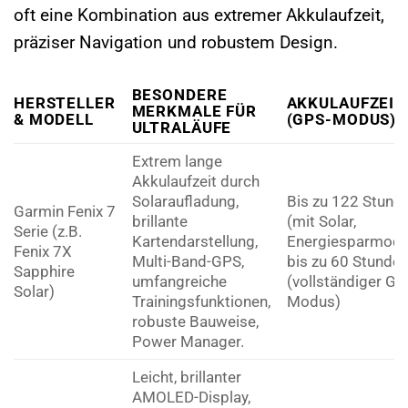
oft eine Kombination aus extremer Akkulaufzeit,
präziser Navigation und robustem Design.
BESONDERE
HERSTELLER
AKKULAUFZEIT
MERKMALE FÜR
& MODELL
(GPS-MODUS)
ULTRALÄUFE
Extrem lange
Akkulaufzeit durch
Solaraufladung,
Bis zu 122 Stund
Garmin Fenix 7
brillante
(mit Solar,
Serie (z.B.
Kartendarstellung,
Energiesparmodu
Fenix 7X
Multi-Band-GPS,
bis zu 60 Stunde
Sapphire
umfangreiche
(vollständiger GP
Solar)
Trainingsfunktionen,
Modus)
robuste Bauweise,
Power Manager.
Leicht, brillanter
AMOLED-Display,