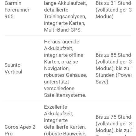
Garmin
lange Akkulaufzeit,
Bis zu 31 Stunde
Forerunner
detaillierte
(vollständiger GP
965
Trainingsanalysen,
Modus)
integrierte Karten,
Multi-Band-GPS.
Herausragende
Akkulaufzeit,
integrierte offline
Bis zu 85 Stunde
Karten, präzise
(vollständiger GP
Suunto
Navigation,
Modus), bis zu 1
Vertical
robustes Gehäuse,
Stunden (Power
unterstützt
Save)
verschiedene
Satellitensysteme.
Exzellente
Akkulaufzeit,
Bis zu 75 Stunde
integrierte
(vollständiger GP
Coros Apex 2
detaillierte Karten,
Modus), bis zu 3
Pro
robuste Bauweise,