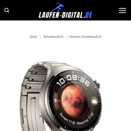
Zum
Inhalt
springen
Start
»
Smartwatch
»
Herren Smartwatch