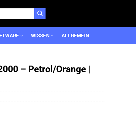
FTWARE
WISSEN
ALLGEMEIN
000 – Petrol/Orange |