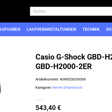
Suchen
nach:
AUFUHREN
LAUFVERANSTALTUNGEN
TECHNIK
SO
Casio G-Shock GBD-H2
GBD-H2000-2ER
Artikelnummer:
4549526334306
Kategorie:
Herren Smartwatch
543,40
€