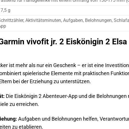
Passend für Handgelenke mit einem Umfang von 130-175 mm (op
17,5 g
chrittzähler, Aktivitätsminuten, Aufgaben, Belohnungen, Schlafa
App
rmin vivofit jr. 2 Eiskönigin 2 Elsa 
cker ist mehr als nur ein Geschenk – er ist eine Investit
kombiniert spielerische Elemente mit praktischen Funktio
ltern bei der Erziehung zu unterstützen.
ät:
Die Eiskönigin 2 Abenteuer-App und die Belohnungen 
ziele zu erreichen.
ziehung:
Aufgaben und Belohnungen helfen, Verantwortu
ten zu etablieren.