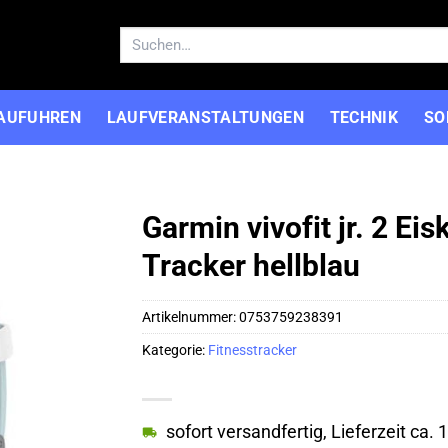
Suchen
nach:
AUFUHREN
LAUFVERANSTALTUNGEN
TECHNIK
SO
Garmin vivofit jr. 2 Eis
Tracker hellblau
Artikelnummer:
0753759238391
Kategorie:
Fitnesstracker
sofort versandfertig, Lieferzeit ca.