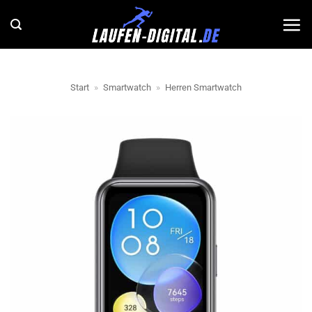
Zum
Inhalt
springen
Start
»
Smartwatch
»
Herren Smartwatch