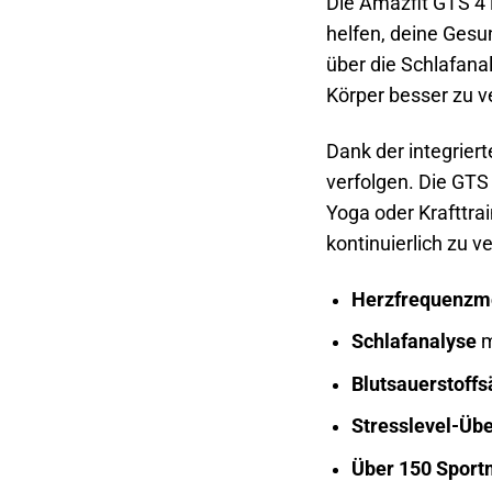
Die Amazfit GTS 4 i
helfen, deine Gesu
über die Schlafanal
Körper besser zu v
Dank der integrier
verfolgen. Die GTS
Yoga oder Krafttrain
kontinuierlich zu v
Herzfrequenzm
Schlafanalyse
m
Blutsauerstoff
Stresslevel-Üb
Über 150 Sport