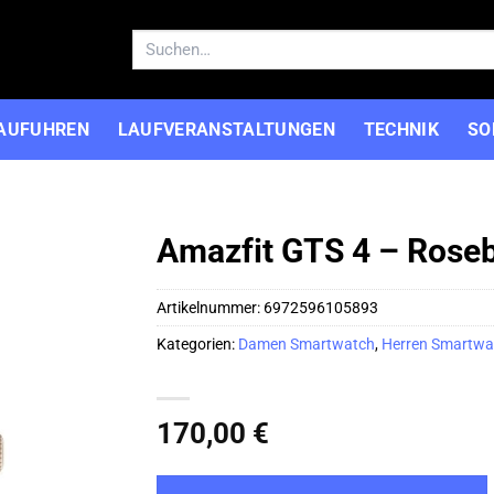
Suchen
nach:
AUFUHREN
LAUFVERANSTALTUNGEN
TECHNIK
SO
Amazfit GTS 4 – Rose
Artikelnummer:
6972596105893
Kategorien:
Damen Smartwatch
,
Herren Smartwa
170,00
€