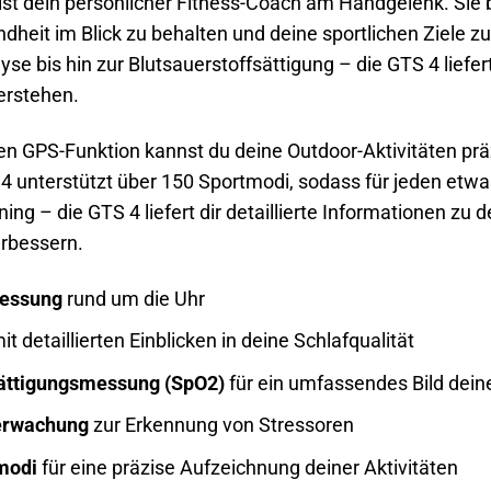
st dein persönlicher Fitness-Coach am Handgelenk. Sie bi
ndheit im Blick zu behalten und deine sportlichen Ziele
yse bis hin zur Blutsauerstoffsättigung – die GTS 4 liefert
erstehen.
ten GPS-Funktion kannst du deine Outdoor-Aktivitäten prä
 4 unterstützt über 150 Sportmodi, sodass für jeden etw
ing – die GTS 4 liefert dir detaillierte Informationen zu de
erbessern.
essung
rund um die Uhr
it detaillierten Einblicken in deine Schlafqualität
sättigungsmessung (SpO2)
für ein umfassendes Bild dein
erwachung
zur Erkennung von Stressoren
modi
für eine präzise Aufzeichnung deiner Aktivitäten