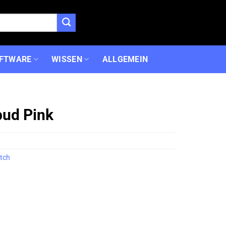
FTWARE
WISSEN
ALLGEMEIN
bud Pink
tch