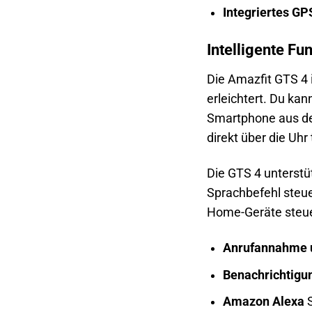
Integriertes GP
Intelligente Fu
Die Amazfit GTS 4 i
erleichtert. Du k
Smartphone aus de
direkt über die Uhr
Die GTS 4 unterst
Sprachbefehl steue
Home-Geräte steuer
Anrufannahme u
Benachrichtigu
Amazon Alexa
S