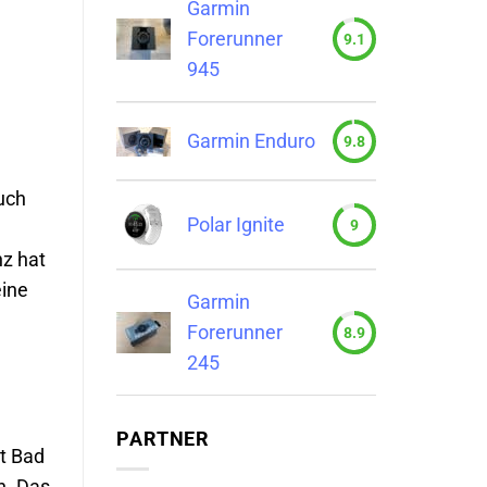
Garmin
Forerunner
9.1
945
Garmin Enduro
9.8
uch
Polar Ignite
9
nz hat
eine
Garmin
Forerunner
8.9
245
PARTNER
t Bad
n. Das