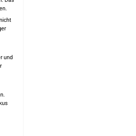
en.
nicht
ger
er und
r
n.
kus