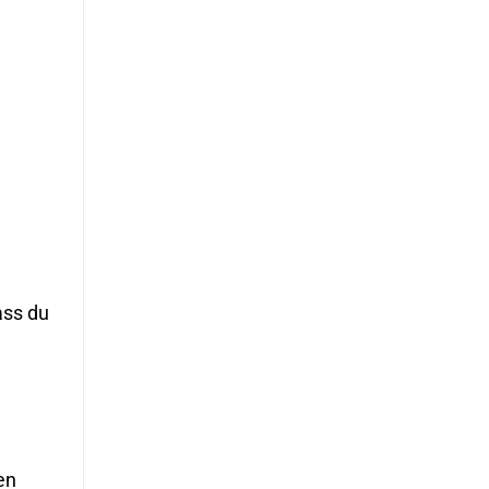
ass du
en