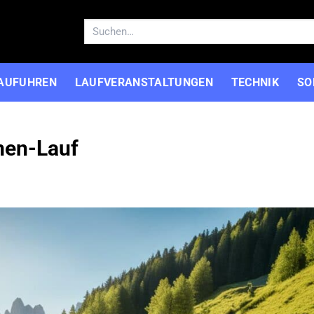
Suchen
nach:
AUFUHREN
LAUFVERANSTALTUNGEN
TECHNIK
SO
men-Lauf