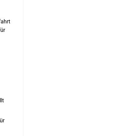
fahrt
für
lt
ür