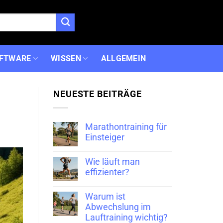
FTWARE
WISSEN
ALLGEMEIN
NEUESTE BEITRÄGE
Marathontraining für
Einsteiger
Wie läuft man
effizienter?
Warum ist
Abwechslung im
Lauftraining wichtig?