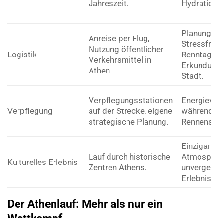
Jahreszeit.
Hydration
Planung f
Anreise per Flug,
Stressfre
Nutzung öffentlicher
Logistik
Renntag 
Verkehrsmittel in
Erkundun
Athen.
Stadt.
Verpflegungsstationen
Energiev
Verpflegung
auf der Strecke, eigene
während 
strategische Planung.
Rennens.
Einzigarti
Lauf durch historische
Atmosphä
Kulturelles Erlebnis
Zentren Athens.
unvergess
Erlebnis.
Der Athenlauf: Mehr als nur ein