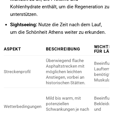
Kohlenhydrate enthält, um die Regeneration zu
unterstützen.
Sightseeing:
Nutze die Zeit nach dem Lauf,
um die Schönheit Athens weiter zu erkunden.
WICHTIG
ASPEKT
BESCHREIBUNG
FÜR LÄU
Überwiegend flache
Beeinflus
Asphaltstrecken mit
Lauftempo
Streckenprofil
möglichen leichten
benötigte
Anstiegen, vorbei an
Muskulatu
historischen Stätten.
Mild bis warm, mit
Beeinflus
potenziellen
Bekleidu
Wetterbedingungen
Schwankungen je nach
und